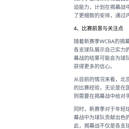
迫能力，计划在揭幕战
了更细致的安排，通过
4、比赛前景与关注点
随着新赛季WCBA的
各支球队展示自己实力
幕战的结果可能会为球
获得更多的信心。
从目前的情况来看，北
的比赛经验，无论是在
则需要在揭幕战中给对
同时，新赛季对于年轻
幕战中为球队贡献出色
此，揭幕战不仅是各支