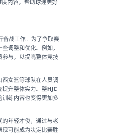
维度内容，帮助球迷更好
进行备战工作。为了争取赛
一些调整和优化。例如，
员参与，以提高整体竞技
山西女篮等球队在人员调
充提升整体实力。整
HJC
的训练内容也变得更加多
代的年轻才俊，通过与老
表现可能成为决定比赛胜