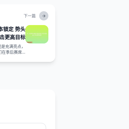
下一篇
本锁定 势头
击更高目标
说是充满亮点，
在季后赛席...